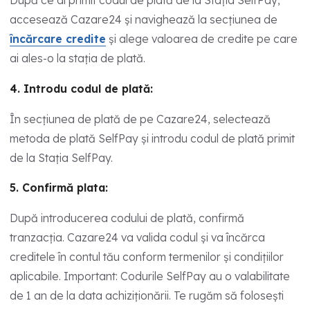
După ce ai primit codul de plată de la Stația SelfPay,
accesează Cazare24 și navighează la secțiunea de
încărcare credite
și alege valoarea de credite pe care
ai ales-o la stația de plată.
4. Introdu codul de plată:
În secțiunea de plată de pe Cazare24, selectează
metoda de plată SelfPay și introdu codul de plată primit
de la Stația SelfPay.
5. Confirmă plata:
După introducerea codului de plată, confirmă
tranzacția. Cazare24 va valida codul și va încărca
creditele în contul tău conform termenilor și condițiilor
aplicabile. Important: Codurile SelfPay au o valabilitate
de 1 an de la data achiziționării. Te rugăm să folosești