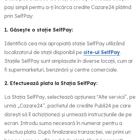
pași simpli pentru a-ți încărca credite Cazare24 plătind
prin SelfPay:
1. Găsește o stație SelfPay:
Identifică cea mai apropiată stație SelfPay utilizând
localizatorul de stații disponibil pe
site-ul SelfPay
.
Stațiile SelfPay sunt amplasate în diverse locații, cum ar
fi supermarketuri, benzinării și centre comerciale.
2. Efectuează plata la Stația SelfPay:
La Stația SelfPay, selectează opțiunea “Alte servicii”, pe
urmă „Cazare24”, pachetul de credite Publi24 pe care
dorești să îl achiziționezi și urmează instrucțiunile de pe
ecran. Introdu suma necesară în numerar pentru a
efectua plata. După finalizarea tranzacției, vei primi un