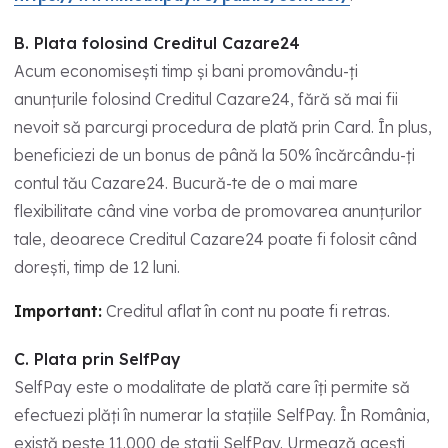
B. Plata folosind Creditul Cazare24
Acum economisești timp și bani promovându-ți
anunțurile folosind Creditul Cazare24, fără să mai fii
nevoit să parcurgi procedura de plată prin Card. În plus,
beneficiezi de un bonus de până la 50% încărcându-ți
contul tău Cazare24. Bucură-te de o mai mare
flexibilitate când vine vorba de promovarea anunțurilor
tale, deoarece Creditul Cazare24 poate fi folosit când
dorești, timp de 12 luni.
Important:
Creditul aflat în cont nu poate fi retras.
C. Plata prin SelfPay
SelfPay este o modalitate de plată care îți permite să
efectuezi plăți în numerar la stațiile SelfPay. În România,
există peste 11.000 de stații SelfPay. Urmează acești