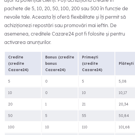
ușor la potențiali clienți. Poți achiziționa credite în
pachete de 5, 10, 20, 50, 100, 200 sau 500 în funcție de
nevoile tale. Aceasta îți oferă flexibilitate și îți permit să
achiziționezi repostări sau promovări mai ieftin. De
asemenea, creditele Cazare24 pot fi folosite și pentru
activarea anunțurilor.
Credite
Bonus (credite
Primești
(credite
bonus
(credite
Plătești
Cazare24)
Cazare24)
Cazare24)
5
0
5
5,08
10
0
10
10,17
20
1
21
20,34
50
5
55
50,84
100
10
110
101,68