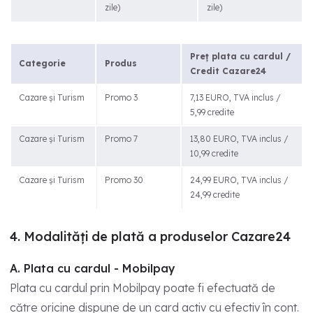
zile)
zile)
Preț plata cu cardul /
Categorie
Produs
Credit Cazare24
Cazare și Turism
Promo 3
7,13 EURO, TVA inclus /
5,99 credite
Cazare și Turism
Promo 7
13,80 EURO, TVA inclus /
10,99 credite
Cazare și Turism
Promo 30
24,99 EURO, TVA inclus /
24,99 credite
4. Modalități de plată a produselor Cazare24
A. Plata cu cardul - Mobilpay
Plata cu cardul prin Mobilpay poate fi efectuată de
către oricine dispune de un card activ cu efectiv în cont.