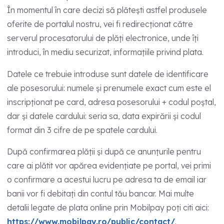
În momentul în care decizi să plătești astfel produsele
oferite de portalul nostru, vei fi redirecționat către
serverul procesatorului de plăți electronice, unde îți
introduci, în mediu securizat, informațiile privind plata.
Datele ce trebuie introduse sunt datele de identificare
ale posesorului: numele și prenumele exact cum este el
inscripționat pe card, adresa posesorului + codul poștal,
dar și datele cardului: seria sa, data expirării și codul
format din 3 cifre de pe spatele cardului.
După confirmarea plății și după ce anunțurile pentru
care ai plătit vor apărea evidențiate pe portal, vei primi
o confirmare a acestui lucru pe adresa ta de email iar
banii vor fi debitați din contul tău bancar. Mai multe
detalii legate de plata online prin Mobilpay poți citi aici:
https://www.mobilpay.ro/public/contact/
.