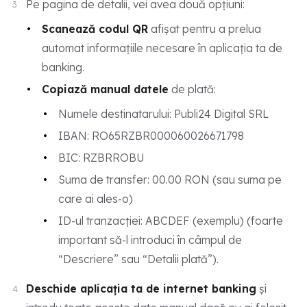
Pe pagina de detalii, vei avea două opțiuni:
Scanează codul QR
afișat pentru a prelua
automat informațiile necesare în aplicația ta de
banking.
Copiază manual datele
de plată:
Numele destinatarului: Publi24 Digital SRL
IBAN: RO65RZBR000060026671798
BIC: RZBRROBU
Suma de transfer: 00.00 RON (sau suma pe
care ai ales-o)
ID-ul tranzacției: ABCDEF (exemplu) (foarte
important să-l introduci în câmpul de
“Descriere” sau “Detalii plată”).
Deschide aplicația ta de internet banking
și