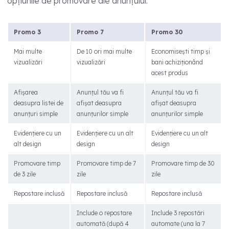
opțiunile de promovare ale anunțului:
Promo 3
Promo 7
Promo 30
Mai multe
De 10 ori mai multe
Economisești timp și
vizualizări
vizualizări
bani achiziționând
acest produs
Afișarea
Anunțul tău va fi
Anunțul tău va fi
deasupra listei de
afișat deasupra
afișat deasupra
anunțuri simple
anunțurilor simple
anunțurilor simple
Evidențiere cu un
Evidențiere cu un alt
Evidențiere cu un alt
alt design
design
design
Promovare timp
Promovare timp de 7
Promovare timp de 30
de 3 zile
zile
zile
Repostare inclusă
Repostare inclusă
Repostare inclusă
Include o repostare
Include 3 repostări
automată (după 4
automate (una la 7