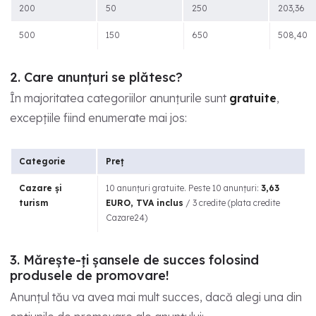
200
50
250
203,36
500
150
650
508,40
2. Care anunțuri se plătesc?
În majoritatea categoriilor anunțurile sunt
gratuite
,
excepțiile fiind enumerate mai jos:
Categorie
Preț
Cazare și
10 anunțuri gratuite. Peste 10 anunțuri:
3,63
turism
EURO, TVA inclus
/ 3 credite (plata credite
Cazare24)
3. Mărește-ți șansele de succes folosind
produsele de promovare!
Anunțul tău va avea mai mult succes, dacă alegi una din