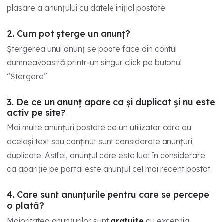
plasare a anunțului cu datele inițial postate.
2. Cum pot șterge un anunț?
Ștergerea unui anunț se poate face din contul
dumneavoastră printr-un singur click pe butonul
“Ștergere”.
3. De ce un anunț apare ca și duplicat și nu este
activ pe site?
Mai multe anunțuri postate de un utilizator care au
același text sau conținut sunt considerate anunțuri
duplicate. Astfel, anunțul care este luat în considerare
ca apariție pe portal este anunțul cel mai recent postat.
4. Care sunt anunțurile pentru care se percepe
o plată?
Majoritatea anunțurilor sunt
gratuite
cu excepția