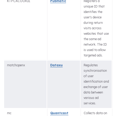
KTPCACOOKIE
Pubmatic
Registers a
unique ID that
identifies the
user's device
during return
visits across
websites that use
the same ad
network. The ID
is used to allow
targeted ads.
matchopenx
Dataxu
Regulates
synchronisation
of user
identification and
exchange of user
data between
various ad
services.
mc
Quantcast
Collects data on