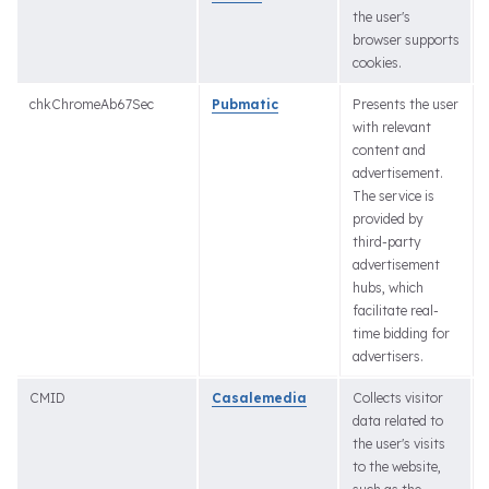
the user's
browser supports
cookies.
chkChromeAb67Sec
Pubmatic
Presents the user
with relevant
content and
advertisement.
The service is
provided by
third-party
advertisement
hubs, which
facilitate real-
time bidding for
advertisers.
CMID
Casalemedia
Collects visitor
data related to
the user's visits
to the website,