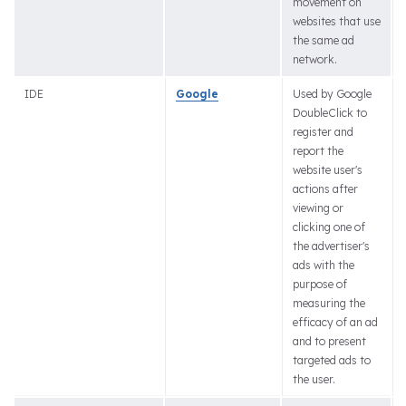
movement on
websites that use
the same ad
network.
IDE
Google
Used by Google
DoubleClick to
register and
report the
website user's
actions after
viewing or
clicking one of
the advertiser's
ads with the
purpose of
measuring the
efficacy of an ad
and to present
targeted ads to
the user.