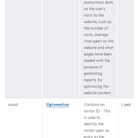
anonymous data
on the user's
visits to the
website, such as
the number of
visits, average
time spent on the
website and what
pages have been
loaded with the
purpose of
generating
reports for
optimising the
website content.
ouuid
Optomaton
Contains an
1 year
visitor ID - This
is used to
identify the
visitor upon re-
entry to the