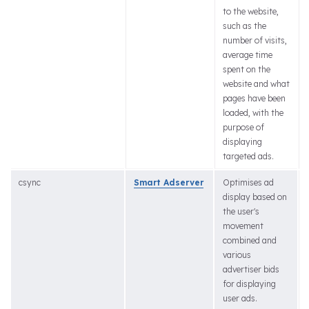
to the website,
such as the
number of visits,
average time
spent on the
website and what
pages have been
loaded, with the
purpose of
displaying
targeted ads.
csync
Smart Adserver
Optimises ad
display based on
the user's
movement
combined and
various
advertiser bids
for displaying
user ads.