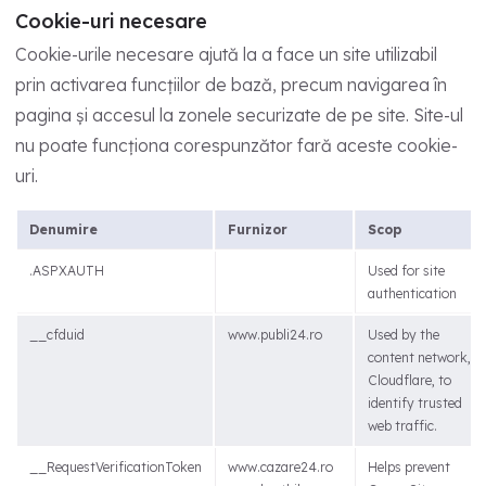
Cookie-uri necesare
Cookie-urile necesare ajută la a face un site utilizabil
prin activarea funcțiilor de bază, precum navigarea în
pagina și accesul la zonele securizate de pe site. Site-ul
nu poate funcționa corespunzător fară aceste cookie-
uri.
Denumire
Furnizor
Scop
.ASPXAUTH
Used for site
authentication
__cfduid
www.publi24.ro
Used by the
content network,
Cloudflare, to
identify trusted
web traffic.
__RequestVerificationToken
www.cazare24.ro
Helps prevent