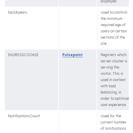
displayed
has18years
Used to confirm
the minimum
required age of
users on certain
sections of the
site
INGRESSCOOKIE
Pulsepoint
Registers which
server-cluster is
serving the
visitor. This is
used in context
with load
balancing, in
order to optimize
user experience.
NotificationsCount
Used for the
current number
of notifications