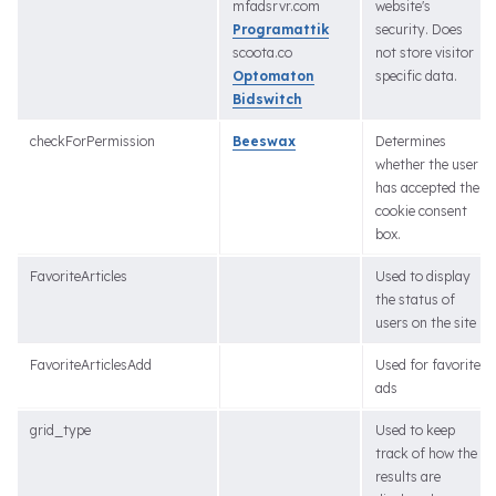
mfadsrvr.com
website's
Programattik
security. Does
scoota.co
not store visitor
Optomaton
specific data.
Bidswitch
checkForPermission
Beeswax
Determines
whether the user
has accepted the
cookie consent
box.
FavoriteArticles
Used to display
the status of
users on the site
FavoriteArticlesAdd
Used for favorite
ads
grid_type
Used to keep
track of how the
results are