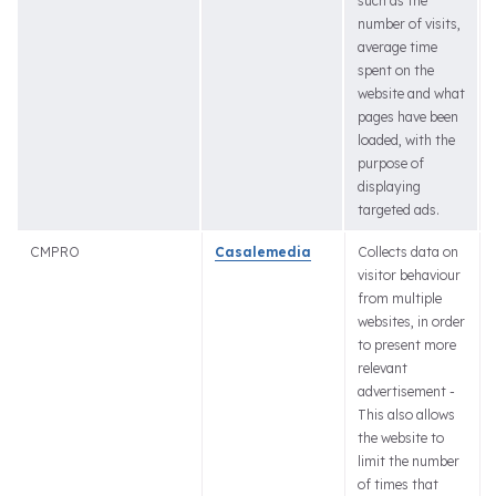
such as the
number of visits,
average time
spent on the
website and what
pages have been
loaded, with the
purpose of
displaying
targeted ads.
CMPRO
Casalemedia
Collects data on
visitor behaviour
from multiple
websites, in order
to present more
relevant
advertisement -
This also allows
the website to
limit the number
of times that