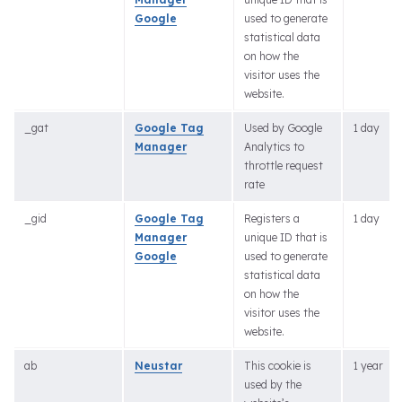
Google
used to generate
statistical data
on how the
visitor uses the
website.
_gat
Google Tag
Used by Google
1 day
Manager
Analytics to
throttle request
rate
_gid
Google Tag
Registers a
1 day
Manager
unique ID that is
Google
used to generate
statistical data
on how the
visitor uses the
website.
ab
Neustar
This cookie is
1 year
used by the