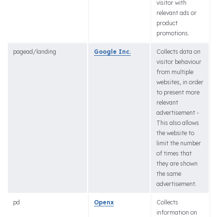
visitor with
relevant ads or
product
promotions.
pagead/landing
Google Inc.
Collects data on
visitor behaviour
from multiple
websites, in order
to present more
relevant
advertisement -
This also allows
the website to
limit the number
of times that
they are shown
the same
advertisement.
pd
Openx
Collects
information on