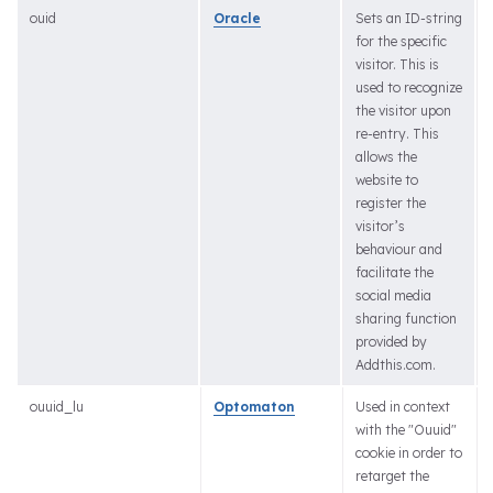
ouid
Oracle
Sets an ID-string
for the specific
visitor. This is
used to recognize
the visitor upon
re-entry. This
allows the
website to
register the
visitor’s
behaviour and
facilitate the
social media
sharing function
provided by
Addthis.com.
ouuid_lu
Optomaton
Used in context
with the "Ouuid"
cookie in order to
retarget the