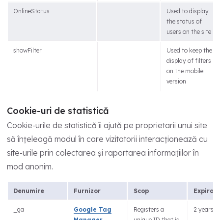
OnlineStatus
Used to display
the status of
users on the site
showFilter
Used to keep the
display of filters
on the mobile
version
Cookie-uri de statistică
Cookie-urile de statistică îi ajută pe proprietarii unui site
să înțeleagă modul în care vizitatorii interacționează cu
site-urile prin colectarea și raportarea informațiilor în
mod anonim.
Denumire
Furnizor
Scop
Expirar
_ga
Google Tag
Registers a
2 years
Manager
unique ID that is