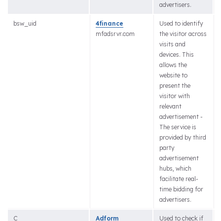
advertisers.
bsw_uid
4finance
Used to identify
mfadsrvr.com
the visitor across
visits and
devices. This
allows the
website to
present the
visitor with
relevant
advertisement -
The service is
provided by third
party
advertisement
hubs, which
facilitate real-
time bidding for
advertisers.
C
Adform
Used to check if