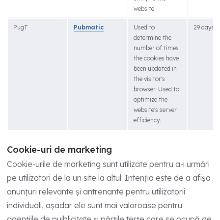
website.
PugT
Pubmatic
Used to
29 days
determine the
number of times
the cookies have
been updated in
the visitor's
browser. Used to
optimize the
website's server
efficiency.
Cookie-uri de marketing
Cookie-urile de marketing sunt utilizate pentru a-i urmări
pe utilizatori de la un site la altul. Intenția este de a afișa
anunțuri relevante și antrenante pentru utilizatorii
individuali, așadar ele sunt mai valoroase pentru
agențiile de puiblicitate și părțile terțe care se ocupă de