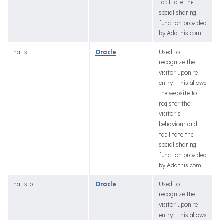
facilitate the
social sharing
function provided
by Addthis.com.
na_sr
Oracle
Used to
recognize the
visitor upon re-
entry. This allows
the website to
register the
visitor’s
behaviour and
facilitate the
social sharing
function provided
by Addthis.com.
na_srp
Oracle
Used to
recognize the
visitor upon re-
entry. This allows