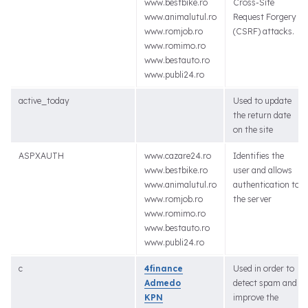
www.bestbike.ro
Cross-Site
www.animalutul.ro
Request Forgery
www.romjob.ro
(CSRF) attacks.
www.romimo.ro
www.bestauto.ro
www.publi24.ro
active_today
Used to update
the return date
on the site
ASPXAUTH
www.cazare24.ro
Identifies the
www.bestbike.ro
user and allows
www.animalutul.ro
authentication to
www.romjob.ro
the server
www.romimo.ro
www.bestauto.ro
www.publi24.ro
c
4finance
Used in order to
Admedo
detect spam and
KPN
improve the