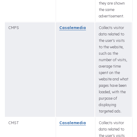
they are shown
the same
advertisement.
CMPS
Casalemedia
Collects visitor
data related to
the user's visits
to the website,
such as the
number of visits,
average time
spent on the
website and what
pages have been
loaded, with the
purpose of
displaying
targeted ads.
CMST
Casalemedia
Collects visitor
data related to
the user's visits