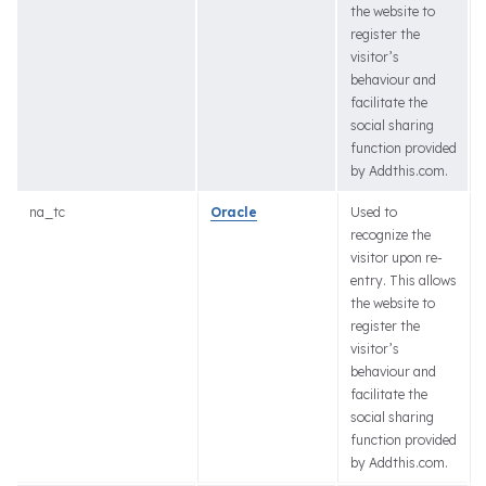
the website to
register the
visitor’s
behaviour and
facilitate the
social sharing
function provided
by Addthis.com.
na_tc
Oracle
Used to
recognize the
visitor upon re-
entry. This allows
the website to
register the
visitor’s
behaviour and
facilitate the
social sharing
function provided
by Addthis.com.