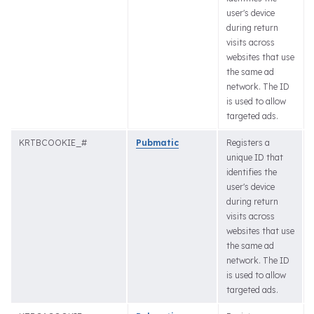
user's device
during return
visits across
websites that use
the same ad
network. The ID
is used to allow
targeted ads.
KRTBCOOKIE_#
Pubmatic
Registers a
unique ID that
identifies the
user's device
during return
visits across
websites that use
the same ad
network. The ID
is used to allow
targeted ads.