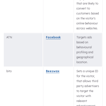
that are likely to
convert to
customers based
on the visitor's
online behaviour
across websites.
ATN
Facebook
Targets ads
based on
behavioural
profiling and
geographical
location.
bito
Beeswax
Sets a unique ID
for the visitor,
that allows third
party advertisers
to target the
visitor with
relevant
advertisement.