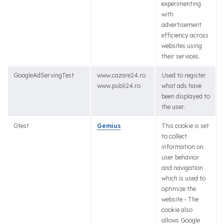
experimenting
with
advertisement
efficiency across
websites using
their services.
GoogleAdServingTest
www.cazare24.ro
Used to register
www.publi24.ro
what ads have
been displayed to
the user.
Gtest
Gemius
This cookie is set
to collect
information on
user behavior
and navigation
which is used to
optimize the
website - The
cookie also
allows Google