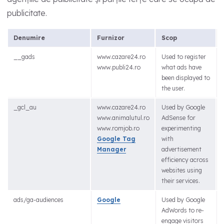
publicitate.
Denumire
Furnizor
Scop
__gads
www.cazare24.ro
Used to register
www.publi24.ro
what ads have
been displayed to
the user.
_gcl_au
www.cazare24.ro
Used by Google
www.animalutul.ro
AdSense for
www.romjob.ro
experimenting
Google Tag
with
Manager
advertisement
efficiency across
websites using
their services.
ads/ga-audiences
Google
Used by Google
AdWords to re-
engage visitors