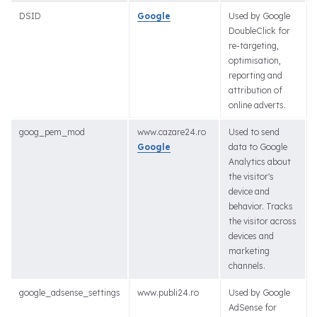
DSID
Google
Used by Google
DoubleClick for
re-targeting,
optimisation,
reporting and
attribution of
online adverts.
goog_pem_mod
www.cazare24.ro
Used to send
Google
data to Google
Analytics about
the visitor's
device and
behavior. Tracks
the visitor across
devices and
marketing
channels.
google_adsense_settings
www.publi24.ro
Used by Google
AdSense for