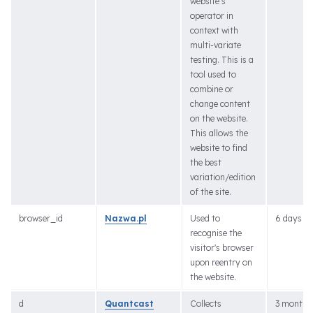
website’s
operator in
context with
multi-variate
testing. This is a
tool used to
combine or
change content
on the website.
This allows the
website to find
the best
variation/edition
of the site.
browser_id
Nazwa.pl
Used to
6 days
recognise the
visitor's browser
upon reentry on
the website.
d
Quantcast
Collects
3 months